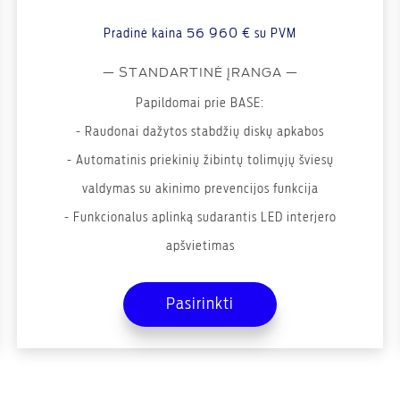
Pradinė kaina
56 960 €
su PVM
— STANDARTINĖ ĮRANGA —
Papildomai prie BASE:
- Raudonai dažytos stabdžių diskų apkabos
- Automatinis priekinių žibintų tolimųjų šviesų
valdymas su akinimo prevencijos funkcija
- Funkcionalus aplinką sudarantis LED interjero
apšvietimas
- Elektra 10 kryptimis reguliuojamos ir šildomos
Pasirinkti
priekinės sėdynės su atminties funkcija
- Atminties funkcijų paketas II (sėdynių ir veidrodėlių
reguliavimas per SYNC ir jungiklius)