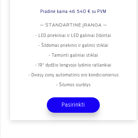
Pradinė kaina
46 540 €
su PVM
— STANDARTINĖ ĮRANGA —
- LED priekiniai ir LED galiniai žibintai
- Šildomas priekinis ir galinis stiklai
- Tamsinti galiniai stiklai
- 19“ dydžio lengvojo lydinio ratlankiai
- Dviejų zonų automatinis oro kondicionierius
- Šilumos siurblys
- 10.2“ colių skaitmeninis prietaisų skydelis
Pasirinkti
- 15.5“ colių centrinis ekranas su SYNC 4
- Beraktė atrakinimo ir variklio užvedimo sistema
- Belaidis telefono įkrovimas
- Šildomas „Sensico“ eco oda aptrauktas vairas