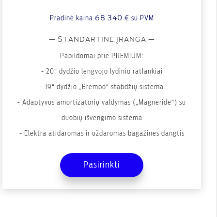
Pradinė kaina
68 340 €
su PVM
— STANDARTINĖ ĮRANGA —
Papildomai prie PREMIUM:
- 20“ dydžio lengvojo lydinio ratlankiai
- 19“ dydžio „Brembo“ stabdžių sistema
- Adaptyvus amortizatorių valdymas („Magneride“) su
duobių išvengimo sistema
- Elektra atidaromas ir uždaromas bagažinės dangtis
(bekontaktis atidarymas)
Pasirinkti
- „B&O“ garso sistema – 10 aukšto lygio garsiakalbių ir
žemųjų dažnių kolonėlė