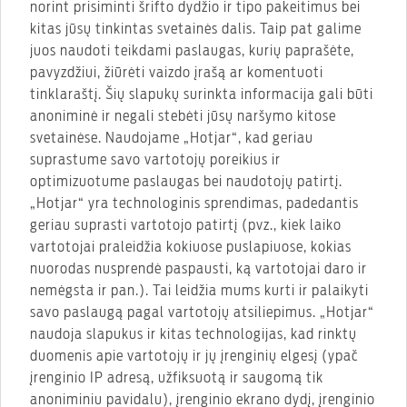
norint prisiminti šrifto dydžio ir tipo pakeitimus bei
kitas jūsų tinkintas svetainės dalis. Taip pat galime
juos naudoti teikdami paslaugas, kurių paprašėte,
pavyzdžiui, žiūrėti vaizdo įrašą ar komentuoti
tinklaraštį. Šių slapukų surinkta informacija gali būti
anoniminė ir negali stebėti jūsų naršymo kitose
svetainėse. Naudojame „Hotjar“, kad geriau
suprastume savo vartotojų poreikius ir
optimizuotume paslaugas bei naudotojų patirtį.
„Hotjar“ yra technologinis sprendimas, padedantis
geriau suprasti vartotojo patirtį (pvz., kiek laiko
vartotojai praleidžia kokiuose puslapiuose, kokias
nuorodas nusprendė paspausti, ką vartotojai daro ir
nemėgsta ir pan.). Tai leidžia mums kurti ir palaikyti
savo paslaugą pagal vartotojų atsiliepimus. „Hotjar“
naudoja slapukus ir kitas technologijas, kad rinktų
duomenis apie vartotojų ir jų įrenginių elgesį (ypač
įrenginio IP adresą, užfiksuotą ir saugomą tik
anoniminiu pavidalu), įrenginio ekrano dydį, įrenginio