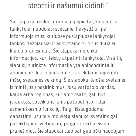
stebėti ir našumui didinti“
Šie slapukai renka informaciją apie tai, kaip mūsų
lankytojai naudojasi svetaine. Pavyzdžiui, jie
informuoja mus, kuriuose puslapiuose lankytojai
lankosi dažniausiai ir ar svetainėje jie susiduria su
klaidų pranešimais. Šie slapukai nerenka
informacijos, kuri leistų atpažinti lankytoją. Visa šių
slapukų surinkta informacija yra apibendrinta ir
anoniminė. Juos naudojame tik siekdami pagerinti
mūsų svetainės veikimą. Šie slapukai leidžia svetainei
įsiminti jūsų pasirinkimus. Jūsų vartotojo vardas,
kalba arba regionas, kuriame esate, gali būti
įtrauktas, suteikiant jums patobulintų ir dar
asmeniškesnių funkcijų. Taigi, išsaugodama
dabartinę jūsų buvimo vietą slapuke, svetainė gali
pateikti jums vietinę orų prognozę arba eismo
pranešimus. Šie slapukai taip pat gali būti naudojami