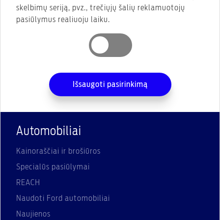
skelbimų seriją, pvz., trečiųjų šalių reklamuotojų
pasiūlymus realiuoju laiku.
Išsaugoti pasirinkimą
Automobiliai
Kainoraščiai ir brošiūros
Specialūs pasiūlymai
REACH
Naudoti Ford automobiliai
Naujienos