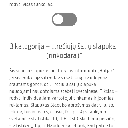
rodyti visas funkcijas.
3 kategorija – „trečiųjų šalių slapukai
(rinkodara)“
Šis seanso slapukas nustatytas informuoti „Hotjar“,
jei šis lankytojas įtrauktas į šabloną, naudojamą
srautams generuoti. Trečiųjų šalių slapukai
naudojami naudotojams stebėti svetainėse. Tikslas –
rodyti individualiam vartotojui tinkamas ir įdomias
reklamas. Slapukas Slapuko aprašymas datr, lu, sb,
lokalė, buvimas, xs, c_user, fr_, pl_ Apsilankymo
svetainėje statistika. Id, IDE, DSID Skelbimų peržiūrų
statistika. _fbp, fr Naudoja Facebook, kad pateiktų