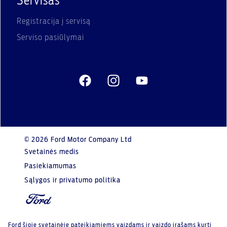
Servisas
Registracija į servisą
Serviso pasiūlymai
© 2026 Ford Motor Company Ltd
Svetainės medis
Pasiekiamumas
Sąlygos ir privatumo politika
Ford šioje svetainėje pateikiamiems vaizdams ir vaizdo įrašams kurti