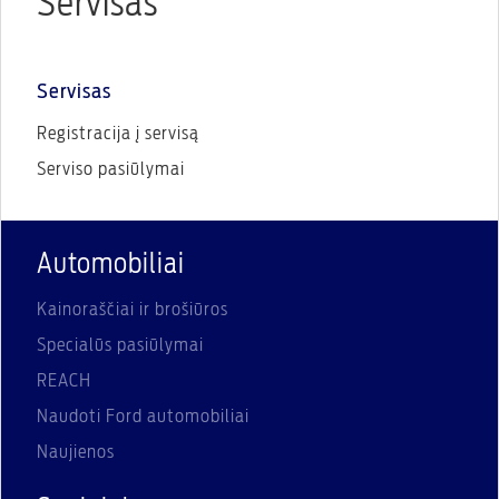
Servisas
Servisas
Registracija į servisą
Serviso pasiūlymai
Automobiliai
Kainoraščiai ir brošiūros
Specialūs pasiūlymai
REACH
Naudoti Ford automobiliai
Naujienos