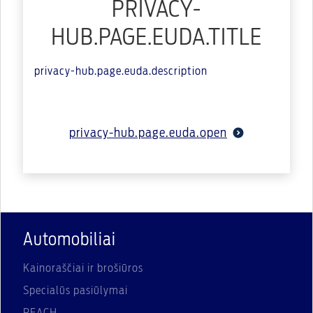
PRIVACY-
HUB.PAGE.EUDA.TITLE
privacy-hub.page.euda.description
privacy-hub.page.euda.open
Automobiliai
Kainoraščiai ir brošiūros
Specialūs pasiūlymai
REACH