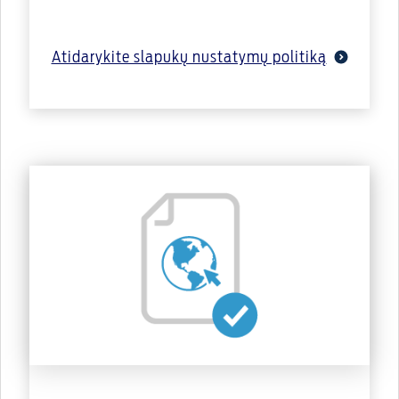
Atidarykite slapukų nustatymų politiką