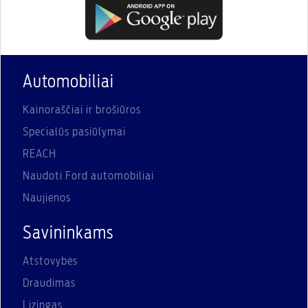
Automobiliai
Kainoraščiai ir brošiūros
Specialūs pasiūlymai
REACH
Naudoti Ford automobiliai
Naujienos
Savininkams
Atstovybės
Draudimas
Lizingas