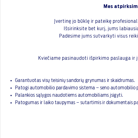
Mes atpirksim
Įvertinę jo būklę ir pateikę profesion
Išsirinksite bet kurį, jums labiau
Padėsime jums sutvarkyti visus reik
Kviečiame pasinaudoti išpirkimo paslauga ir įs
Garantuotas visų teisinių sandorių grynumas ir skaidrumas.
Patogi automobilio pardavimo sistema – seno automobilio 
Palankios sąlygos naudotiems automobiliams įsigyti.
Patogumas ir laiko taupymas – sutartimis ir dokumentais pas