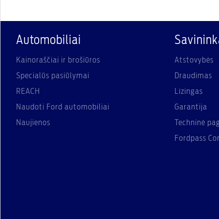
Automobiliai
Savinin
Kainoraščiai ir brošiūros
Atstovybės
Specialūs pasiūlymai
Draudimas
REACH
Lizingas
Naudoti Ford automobiliai
Garantija
Naujienos
Techninė pa
Fordpass Co