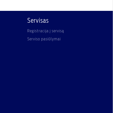
Servisas
Registracija į servisą
Serviso pasiūlymai