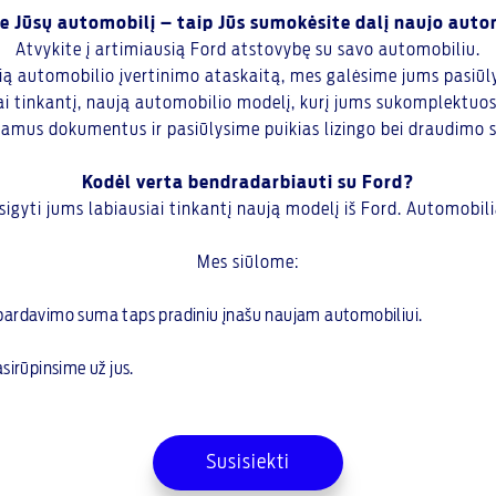
e Jūsų automobilį – taip Jūs sumokėsite dalį naujo auto
Atvykite į artimiausią Ford atstovybę su savo automobiliu.
alią automobilio įvertinimo ataskaitą, mes galėsime jums pasiū
siai tinkantį, naują automobilio modelį, kurį jums sukomplektuo
iamus dokumentus ir pasiūlysime puikias lizingo bei draudimo 
Kodėl verta bendradarbiauti su Ford?
igyti jums labiausiai tinkantį naują modelį iš Ford. Automobilia
Mes siūlome:
pardavimo suma taps pradiniu įnašu naujam automobiliui.
irūpinsime už jus.
Susisiekti