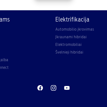
kams
Elektrifikacija
Automobilio įkrovimas
Įkraunami hibridai
Elektromobiliai
Švelnieji hibridai
galba
nnect