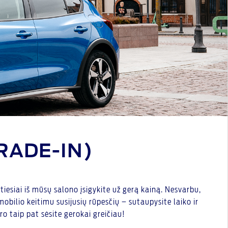
RADE-IN)
iesiai iš mūsų salono įsigykite už gerą kainą. Nesvarbu,
bilio keitimu susijusių rūpesčių – sutaupysite laiko ir
o taip pat sėsite gerokai greičiau!