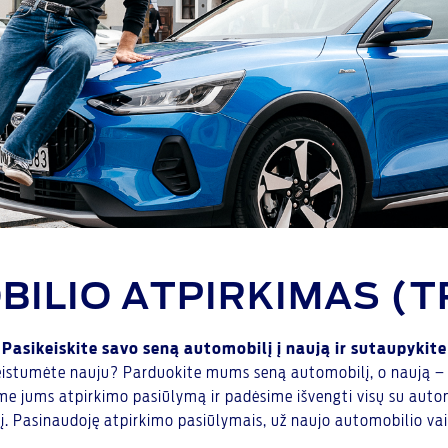
ILIO ATPIRKIMAS (T
Pasikeiskite savo seną automobilį į naują ir sutaupykite
keistumėte nauju? Parduokite mums seną automobilį, o naują – t
e jums atpirkimo pasiūlymą ir padėsime išvengti visų su automo
į. Pasinaudoję atpirkimo pasiūlymais, už naujo automobilio vair