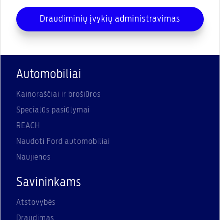
Draudiminių įvykių administravimas
Automobiliai
Kainoraščiai ir brošiūros
Specialūs pasiūlymai
REACH
Naudoti Ford automobiliai
Naujienos
Savininkams
Atstovybės
Draudimas