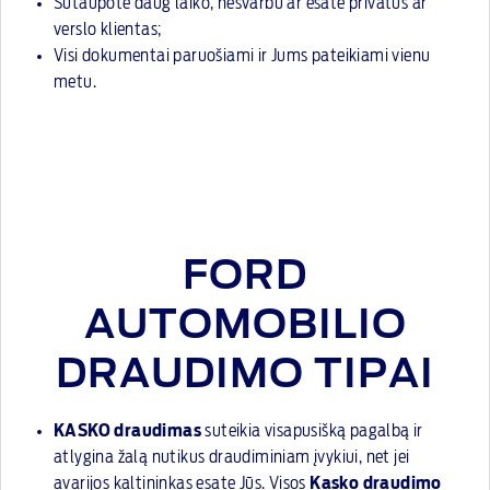
Sutaupote daug laiko, nesvarbu ar esate privatus ar
verslo klientas;
Visi dokumentai paruošiami ir Jums pateikiami vienu
metu.
FORD
AUTOMOBILIO
DRAUDIMO TIPAI
KASKO draudimas
suteikia visapusišką pagalbą ir
atlygina žalą nutikus draudiminiam įvykiui, net jei
avarijos kaltininkas esate Jūs. Visos
Kasko draudimo