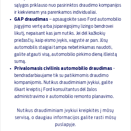
sąlygos priklauso nuo pasirinktos draudimo kompanijos
ir kiekvienam yra parenkamos individualiai.
GAP draudimas
– apsaugokite savo Ford automobilio
įsigyjimo vertę arba įsipareigojimų lizingo bendrovei
likutį, nepaisant kas jam nutiks. Jei dėl kažkokių
priežasčių, kaip eismo įvykis, vagystė ar pan. Jūsų
automobilis staigiai tampa nebetinkamas naudoti,
galite atgauti visą, automobilio pirkimo dieną išleistą
sumą.
Privalomasis civilinis automobilio draudimas
-
bendradarbiaujame tik su patikimomis draudimo
kompanijomis. Nutikus draudiminiam įvykiui, galite
iškart kreiptis į Ford konsultantus dėl žalos
administravimo ir automobilio remonto planavimo.
Nutikus draudiminiam įvykiui kreipkitės į mūsų
servisą, o daugiau informacijos galite rasti mūsų
puslapyje.