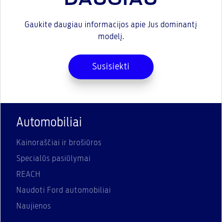
Gaukite daugiau informacijos apie Jus dominantį
modelį.
Susisiekti
Automobiliai
Kainoraščiai ir brošiūros
Specialūs pasiūlymai
REACH
Naudoti Ford automobiliai
Naujienos