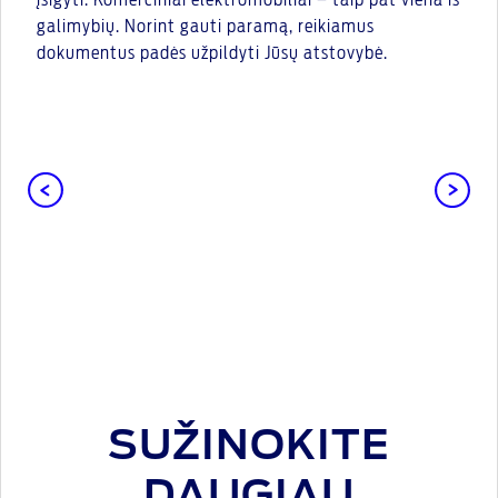
įsigyti. Komerciniai elektromobiliai – taip pat viena iš
galimybių. Norint gauti paramą, reikiamus
dokumentus padės užpildyti Jūsų atstovybė.
SUŽINOKITE
DAUGIAU