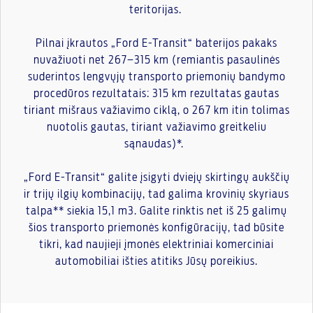
teritorijas.
Pilnai įkrautos „Ford E-Transit“ baterijos pakaks
nuvažiuoti net 267–315 km (remiantis pasaulinės
suderintos lengvųjų transporto priemonių bandymo
procedūros rezultatais: 315 km rezultatas gautas
tiriant mišraus važiavimo ciklą, o 267 km itin tolimas
nuotolis gautas, tiriant važiavimo greitkeliu
sąnaudas)*.
„Ford E-Transit“ galite įsigyti dviejų skirtingų aukščių
ir trijų ilgių kombinacijų, tad galima krovinių skyriaus
talpa** siekia 15,1 m3. Galite rinktis net iš 25 galimų
šios transporto priemonės konfigūracijų, tad būsite
tikri, kad naujieji įmonės elektriniai komerciniai
automobiliai išties atitiks Jūsų poreikius.