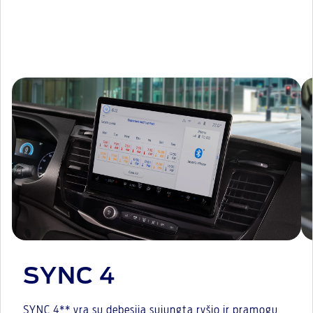
SYNC 4
SYNC 4** yra su debesija sujungta ryšio ir pramogų