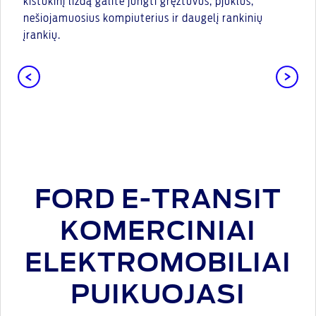
kištukinį lizdą galite jungti gręžtuvus, pjūklus,
nešiojamuosius kompiuterius ir daugelį rankinių
įrankių.
FORD E-TRANSIT
KOMERCINIAI
ELEKTROMOBILIAI
PUIKUOJASI