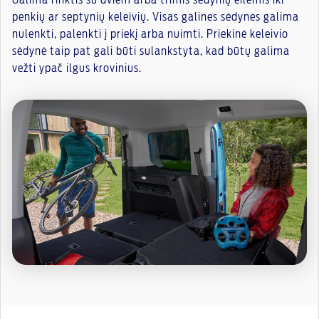
penkių ar septynių keleivių. Visas galines sėdynes galima
nulenkti, palenkti į priekį arba nuimti. Priekinė keleivio
sėdynė taip pat gali būti sulankstyta, kad būtų galima
vežti ypač ilgus krovinius.