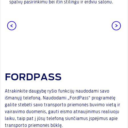
spalvų pasirinkimu bei itin stilingu ir erdviu salonu.
FORDPASS
Atrakinkite daugybę ryšio funkcijų naudodami savo
išmanųjį telefoną. Naudodami „FordPass“ programėlę
galite stebėti savo transporto priemonės buvimo vietą ir
vairavimo duomenis, gauti eismo atnaujinimus realiuoju
laiku, taip pat į jūsų telefoną siunčiamus įspėjimus apie
transporto priemonės būklę.