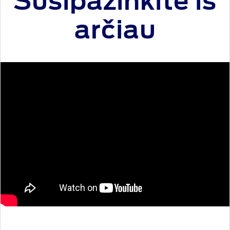
Susipažinkite iš
arčiau