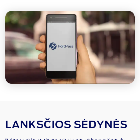
LANKSČIOS SĖDYNĖS
Galima rinktis su dviem arba trimis sėdynių eilėmis iki