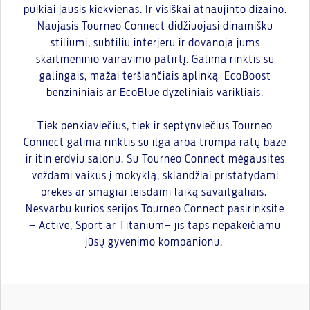
puikiai jausis kiekvienas. Ir visiškai atnaujinto dizaino.
Naujasis Tourneo Connect didžiuojasi dinamišku
stiliumi, subtiliu interjeru ir dovanoja jums
skaitmeninio vairavimo patirtį. Galima rinktis su
galingais, mažai teršiančiais aplinką EcoBoost
benzininiais ar EcoBlue dyzeliniais varikliais.
Tiek penkiaviečius, tiek ir septynviečius Tourneo
Connect galima rinktis su ilga arba trumpa ratų baze
ir itin erdviu salonu. Su Tourneo Connect mėgausitės
veždami vaikus į mokyklą, sklandžiai pristatydami
prekes ar smagiai leisdami laiką savaitgaliais.
Nesvarbu kurios serijos Tourneo Connect pasirinksite
– Active, Sport ar Titanium– jis taps nepakeičiamu
jūsų gyvenimo kompanionu.