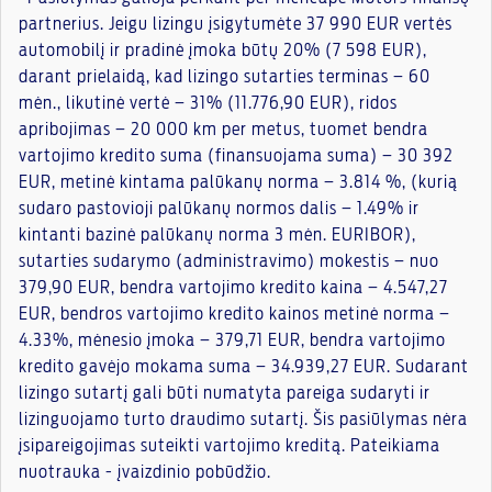
partnerius. Jeigu lizingu įsigytumėte 37 990 EUR vertės
automobilį ir pradinė įmoka būtų 20% (7 598 EUR),
darant prielaidą, kad lizingo sutarties terminas – 60
mėn., likutinė vertė – 31% (11.776,90 EUR), ridos
apribojimas – 20 000 km per metus, tuomet bendra
vartojimo kredito suma (finansuojama suma) – 30 392
EUR, metinė kintama palūkanų norma – 3.814 %, (kurią
sudaro pastovioji palūkanų normos dalis – 1.49% ir
kintanti bazinė palūkanų norma 3 mėn. EURIBOR),
sutarties sudarymo (administravimo) mokestis – nuo
379,90 EUR, bendra vartojimo kredito kaina – 4.547,27
EUR, bendros vartojimo kredito kainos metinė norma –
4.33%, mėnesio įmoka – 379,71 EUR, bendra vartojimo
kredito gavėjo mokama suma – 34.939,27 EUR. Sudarant
lizingo sutartį gali būti numatyta pareiga sudaryti ir
lizinguojamo turto draudimo sutartį. Šis pasiūlymas nėra
įsipareigojimas suteikti vartojimo kreditą. Pateikiama
nuotrauka - įvaizdinio pobūdžio.