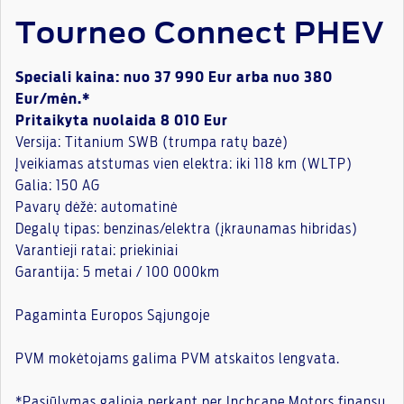
Tourneo Connect PHEV
Speciali kaina: nuo 37 990 Eur arba nuo 380
Eur/mėn.*
Pritaikyta nuolaida 8 010 Eur
Versija: Titanium SWB (trumpa ratų bazė)
Įveikiamas atstumas vien elektra: iki 118 km (WLTP)
Galia: 150 AG
Pavarų dėžė: automatinė
Degalų tipas: benzinas/elektra (įkraunamas hibridas)
Varantieji ratai: priekiniai
Garantija: 5 metai / 100 000km
Pagaminta Europos Sąjungoje
PVM mokėtojams galima PVM atskaitos lengvata.
*Pasiūlymas galioja perkant per Inchcape Motors finansų