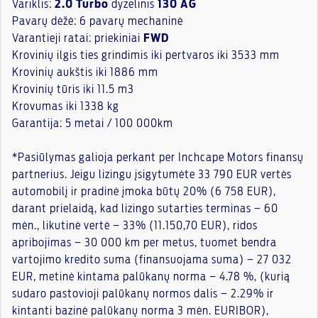
Variklis:
2.0 Turbo
dyzelinis
130 AG
Pavarų dėžė: 6 pavarų mechaninė
Varantieji ratai: priekiniai
FWD
Krovinių ilgis ties grindimis iki pertvaros iki 3533 mm
Krovinių aukštis iki 1886 mm
Krovinių tūris iki 11.5 m3
Krovumas iki 1338 kg
Garantija: 5 metai / 100 000km
*Pasiūlymas galioja perkant per Inchcape Motors finansų
partnerius. Jeigu lizingu įsigytumėte 33 790 EUR vertės
automobilį ir pradinė įmoka būtų 20% (6 758 EUR),
darant prielaidą, kad lizingo sutarties terminas – 60
mėn., likutinė vertė – 33% (11.150,70 EUR), ridos
apribojimas – 30 000 km per metus, tuomet bendra
vartojimo kredito suma (finansuojama suma) – 27 032
EUR, metinė kintama palūkanų norma – 4.78 %, (kurią
sudaro pastovioji palūkanų normos dalis – 2.29% ir
kintanti bazinė palūkanų norma 3 mėn. EURIBOR),