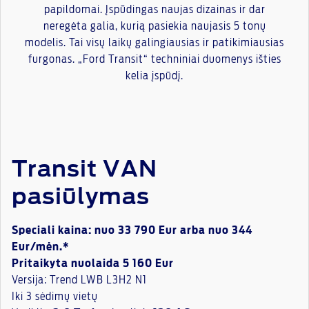
papildomai. Įspūdingas naujas dizainas ir dar
neregėta galia, kurią pasiekia naujasis 5 tonų
modelis. Tai visų laikų galingiausias ir patikimiausias
furgonas. „Ford Transit“ techniniai duomenys išties
kelia įspūdį.
Transit VAN
pasiūlymas
Speciali kaina: nuo 33 790 Eur arba nuo 344
Eur/mėn.*
Pritaikyta nuolaida 5 160 Eur
Versija: Trend LWB L3H2 N1
Iki 3 sėdimų vietų