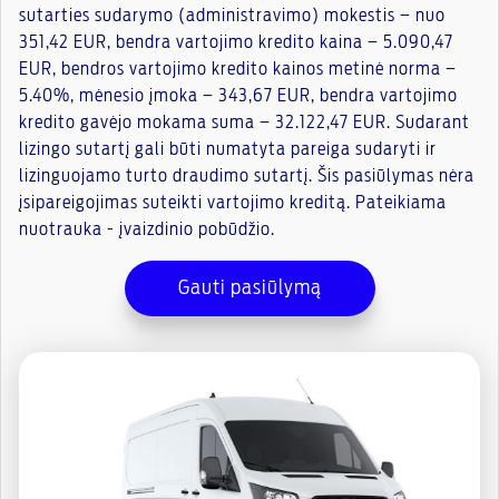
sutarties sudarymo (administravimo) mokestis – nuo
351,42 EUR, bendra vartojimo kredito kaina – 5.090,47
EUR, bendros vartojimo kredito kainos metinė norma –
5.40%, mėnesio įmoka – 343,67 EUR, bendra vartojimo
kredito gavėjo mokama suma – 32.122,47 EUR. Sudarant
lizingo sutartį gali būti numatyta pareiga sudaryti ir
lizinguojamo turto draudimo sutartį. Šis pasiūlymas nėra
įsipareigojimas suteikti vartojimo kreditą. Pateikiama
nuotrauka - įvaizdinio pobūdžio.
Gauti pasiūlymą