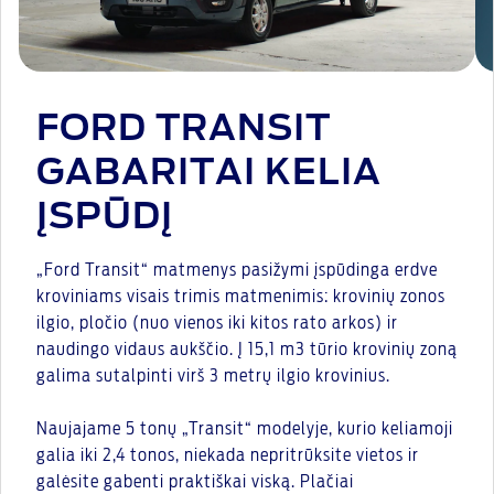
FORD TRANSIT
GABARITAI KELIA
ĮSPŪDĮ
„Ford Transit“ matmenys pasižymi įspūdinga erdve
kroviniams visais trimis matmenimis: krovinių zonos
ilgio, pločio (nuo vienos iki kitos rato arkos) ir
naudingo vidaus aukščio. Į 15,1 m3 tūrio krovinių zoną
galima sutalpinti virš 3 metrų ilgio krovinius.
Naujajame 5 tonų „Transit“ modelyje, kurio keliamoji
galia iki 2,4 tonos, niekada nepritrūksite vietos ir
galėsite gabenti praktiškai viską. Plačiai