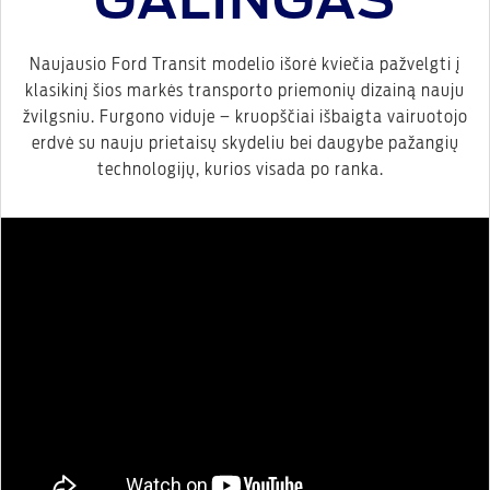
GALINGAS
Naujausio Ford Transit modelio išorė kviečia pažvelgti į
klasikinį šios markės transporto priemonių dizainą nauju
žvilgsniu. Furgono viduje – kruopščiai išbaigta vairuotojo
erdvė su nauju prietaisų skydeliu bei daugybe pažangių
technologijų, kurios visada po ranka.