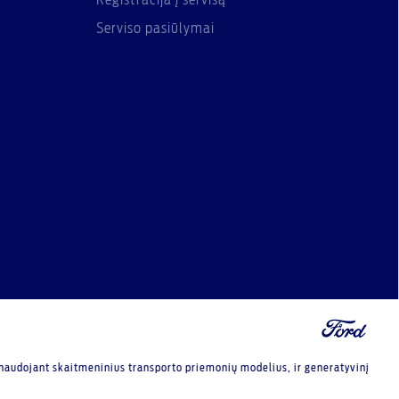
Registracija į servisą
Serviso pasiūlymai
 naudojant skaitmeninius transporto priemonių modelius, ir generatyvinį