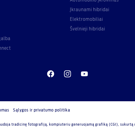
Automobilio įkrovimas
Įkraunami hibridai
Elektromobiliai
Švelnieji hibridai
galba
nnect
umas
Sąlygos ir privatumo politika
audoja tradicinę fotografiją, kompiuteriu generuojamą grafiką (CGI), sukurtą