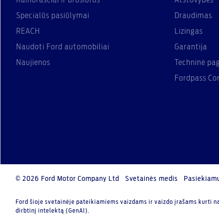
Kainoraščiai ir brošiūros
Atstovybės
Specialūs pasiūlymai
Draudimas
REACH
Lizingas
Naudoti Ford automobiliai
Garantija
Naujienos
Techninė pa
Fordpass Co
© 2026 Ford Motor Company Ltd
Svetainės medis
Pasiekiam
Ford šioje svetainėje pateikiamiems vaizdams ir vaizdo įrašams kurti n
dirbtinį intelektą (GenAI).