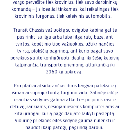
vargo pervešite tiek krovinius, tiek savo darbininkų
komandą – jis idealiai tinkamas, kai reikalingas tiek
krovininis furgonas, tiek keleivinis automobilis.
Transit Chassis važiuoklę su dviguba kabina galite
pasirinkti su ilga arba labai ilga ratų baze, ant
tvirtos, kopėtinio tipo važiuoklės, užtikrinančios
tvirtą, plokščią pagrindą, ant kurio pagal savo
poreikius galite konfigūruoti idealią, iki šešių keleivių
talpinančią transporto priemonę, atlaikančią iki
2960 kg apkrovą.
Pro plačiai atsidarančias duris lengvai pateksite į
išmaniai suprojektuotą furgono vidų. Galinėje eilėje
esančias sėdynes galima atkelti – po jomis rasite
dėtuvę įrankiams, nešiojamiesiems kompiuteriams ar
kitai įrangai, kurią pageidaujate laikyti paslėptą.
Vidurinę priekinės eilės sėdynę galima nulenkti ir
naudoti kaip patogų pagrindą darbui.