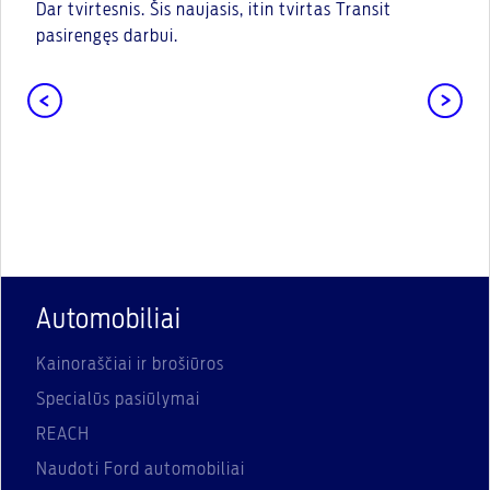
Dar tvirtesnis. Šis naujasis, itin tvirtas Transit
pasirengęs darbui.
Automobiliai
Kainoraščiai ir brošiūros
Specialūs pasiūlymai
REACH
Naudoti Ford automobiliai